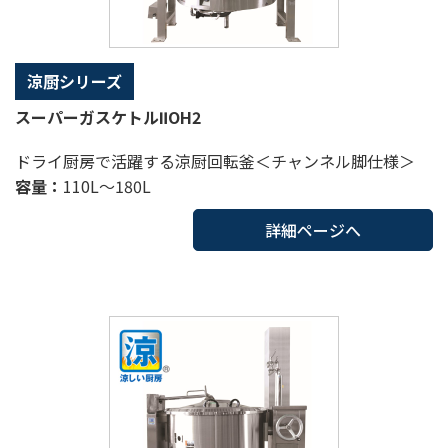
涼厨シリーズ
スーパーガスケトルⅡOH2
ドライ厨房で活躍する涼厨回転釜＜チャンネル脚仕様＞
容量：
110L～180L
詳細ページへ