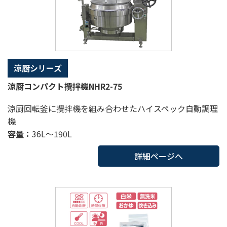
涼厨シリーズ
涼厨コンパクト攪拌機NHR2-75
涼厨回転釜に攪拌機を組み合わせたハイスペック自動調理
機
容量：
36L～190L
詳細ページへ