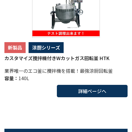
新製品
涼厨シリーズ
カスタマイズ攪拌機付きWカットガス回転釜 HTK
業界唯一のエコ釜に攪拌機を搭載！最強涼厨回転釜
容量：
140L
詳細ページへ