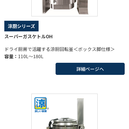
涼厨シリーズ
スーパーガスケトルOH
ドライ厨房で活躍する涼厨回転釜＜ボックス脚仕様＞
容量：
110L～180L
詳細ページへ