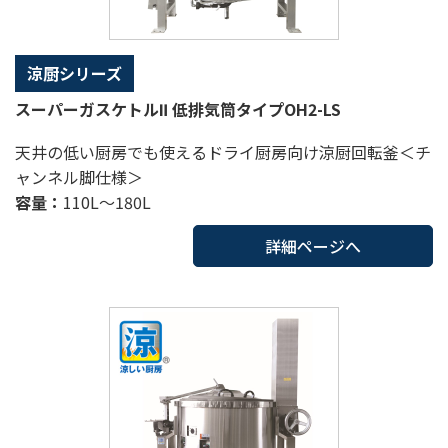
涼厨シリーズ
スーパーガスケトルⅡ 低排気筒タイプOH2-LS
天井の低い厨房でも使えるドライ厨房向け涼厨回転釜＜チ
ャンネル脚仕様＞
容量：
110L～180L
詳細ページへ