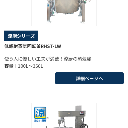
涼厨シリーズ
低輻射蒸気回転釜RHST-LW
使う人に優しい工夫が満載！涼厨の蒸気釜
容量：
100L～350L
詳細ページへ