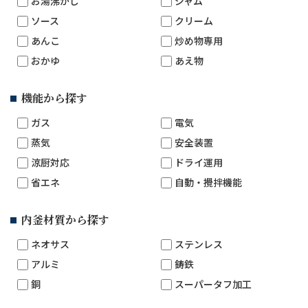
お湯沸かし
ジャム
ソース
クリーム
あんこ
炒め物専用
おかゆ
あえ物
機能から探す
ガス
電気
蒸気
安全装置
涼厨対応
ドライ運用
省エネ
自動・攪拌機能
内釜材質から探す
ネオサス
ステンレス
アルミ
鋳鉄
銅
スーパータフ加工