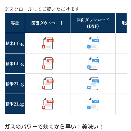
※スクロールしてご覧いただけます
図面ダウンロード
容量
図面ダウンロード
取説
(DXF)
精米14kg
精米14kg
精米21kg
精米21kg
ガスのパワーで炊くから早い！美味い！