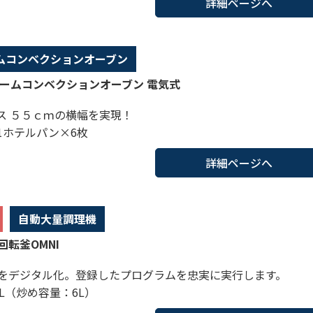
詳細ページへ
ムコンベクションオーブン
チームコンベクションオーブン 電気式
ス ５５ｃｍの横幅を実現！
/1ホテルパン×6枚
詳細ページへ
自動大量調理機
回転釜OMNI
をデジタル化。登録したプログラムを忠実に実行します。
0L（炒め容量：6L）