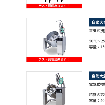
自動大
電気式攪拌
50℃～
容量：
15
自動大
電気式攪
精度の高
容量：
40