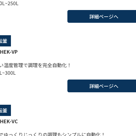
0L~250L
詳細ページへ
転釜
HEK-VP
い温度管理で調理を完全自動化！
L~300L
詳細ページへ
転釜
HEK-VC
でゆっくりじっくりの調理もシンプルに自動化！