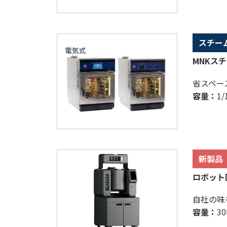
スチー
MNKス
省スペー
容量：
1
新製品
ロボット
自社の味
容量：
3