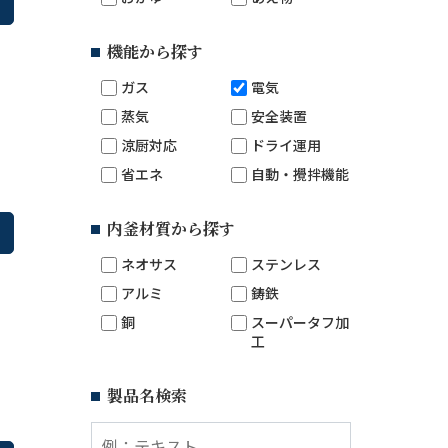
機能から探す
ガス
電気
蒸気
安全装置
涼厨対応
ドライ運用
省エネ
自動・攪拌機能
内釜材質から探す
ネオサス
ステンレス
アルミ
鋳鉄
銅
スーパータフ加
工
製品名検索