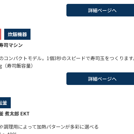
詳細ページへ
炊飯機器
寿司マシン
のコンパクトモデル。1個3秒のスピードで寿司玉をつくります
kg（寿司飯容量）
詳細ページへ
転釜
 煮太郎 EKT
や調理用によって加熱パターンが多彩に選べる
L～400L