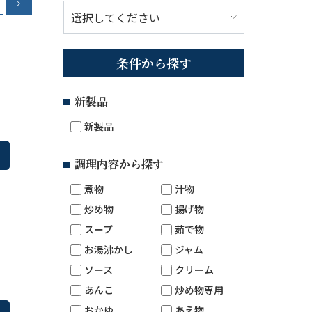
条件から探す
新製品
新製品
調理内容から探す
煮物
汁物
炒め物
揚げ物
スープ
茹で物
お湯沸かし
ジャム
ソース
クリーム
あんこ
炒め物専用
おかゆ
あえ物