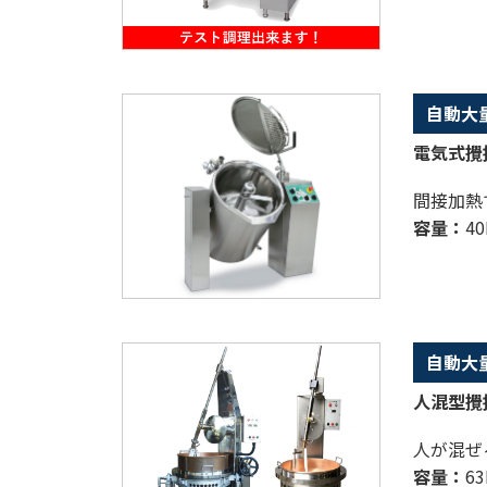
自動大
電気式攪拌
間接加熱
容量：
40
自動大
人混型攪
人が混ぜ
容量：
63