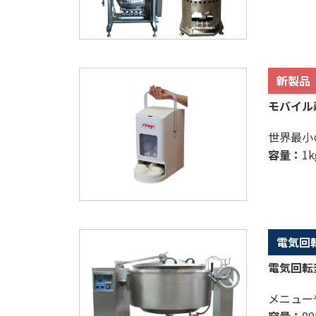
新製品
モバイル
世界最小
容量：
1
電気回
電気回転釜
メニュー
容量：
80