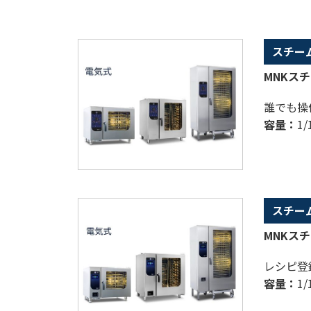
スチー
MNKスチ
誰でも操
容量：
1
スチー
MNKスチ
レシピ登
容量：
1