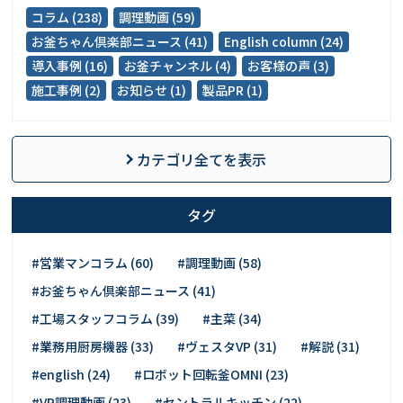
コラム (238)
調理動画 (59)
お釜ちゃん倶楽部ニュース (41)
English column (24)
導入事例 (16)
お釜チャンネル (4)
お客様の声 (3)
施工事例 (2)
お知らせ (1)
製品PR (1)
カテゴリ全てを表示
タグ
#営業マンコラム (60)
#調理動画 (58)
#お釜ちゃん倶楽部ニュース (41)
#工場スタッフコラム (39)
#主菜 (34)
#業務用厨房機器 (33)
#ヴェスタVP (31)
#解説 (31)
#english (24)
#ロボット回転釜OMNI (23)
#VP調理動画 (23)
#セントラルキッチン (22)