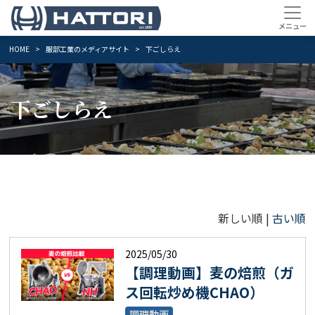
HOME
服部工業のメディアサイト
下ごしらえ
下ごしらえ
新しい順 |
古い順
2025/05/30
【調理動画】麦の焙煎（ガ
ス回転炒め機CHAO）
調理動画