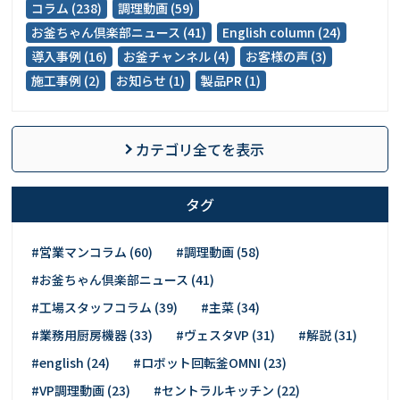
コラム (238)
調理動画 (59)
お釜ちゃん倶楽部ニュース (41)
English column (24)
導入事例 (16)
お釜チャンネル (4)
お客様の声 (3)
施工事例 (2)
お知らせ (1)
製品PR (1)
カテゴリ全てを表示
タグ
#営業マンコラム (60)
#調理動画 (58)
#お釜ちゃん倶楽部ニュース (41)
#工場スタッフコラム (39)
#主菜 (34)
#業務用厨房機器 (33)
#ヴェスタVP (31)
#解説 (31)
#english (24)
#ロボット回転釜OMNI (23)
#VP調理動画 (23)
#セントラルキッチン (22)