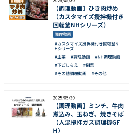
2025/05/30
【調理動画】ひき肉炒め
（カスタマイズ攪拌機付き
回転釜NHシリーズ）
調理動画
#カスタマイズ攪拌機付き回転釜N
Hシリーズ
#主菜
#調理動画
#NH調理動画
#下ごしらえ
#副菜
#その他調理動画
#その他
2025/05/30
【調理動画】ミンチ、牛肉
煮込み、玉ねぎ、焼きそば​
（人混攪拌ガス調理機GF
H）