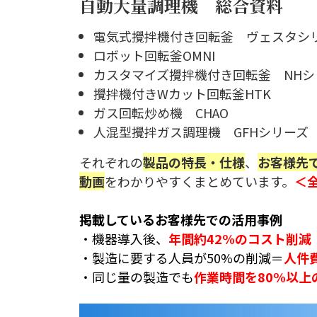
自動大量調理機 総合資料
電気式攪拌機付き回転釜 ヴェスタシ
ロボット回転釜OMNI
カスタマイズ攪拌機付き回転釜 NHシ
攪拌機付きWカット回転釜HTK
ガス回転炒め機 CHAO
人混型攪拌ガス調理機 GFHシリーズ
それぞれの
製品の特長・仕様
、
お客様先
動画
をわかりやすくまとめています。
＜
掲載しているお客様先での活用事例
・機器導入後、
年間約42%のコスト削減
・製造に要する人員が50%の削減＝
人件
・同じ量の製造でも
作業時間を80%以上