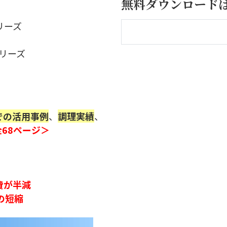
無料ダウンロードは
リーズ
リーズ
での活用事例
、
調理実績
、
全68ページ＞
費が半減
の短縮