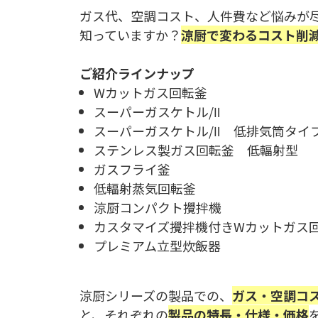
ガス代、空調コスト、人件費など悩みが
知っていますか？
涼厨で変わるコスト削
ご紹介ラインナップ
Wカットガス回転釜
スーパーガスケトル/Ⅱ
スーパーガスケトル/Ⅱ 低排気筒タイ
ステンレス製ガス回転釜 低輻射型
ガスフライ釜
低輻射蒸気回転釜
涼厨コンパクト攪拌機
カスタマイズ攪拌機付きWカットガス
プレミアム立型炊飯器
涼厨シリーズの製品での、
ガス・空調コ
と、それぞれの
製品の特長・仕様・価格