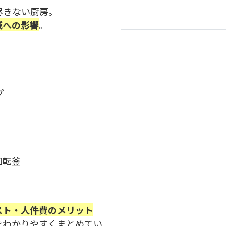
尽きない厨房。
減への影響
。
プ
回転釜
スト・人件費のメリット
をわかりやすくまとめてい