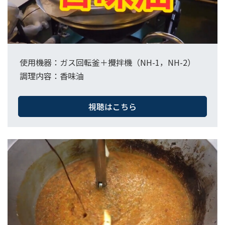
使用機器：ガス回転釜＋攪拌機（NH-1，NH-2）​
調理内容：香味油​
視聴はこちら