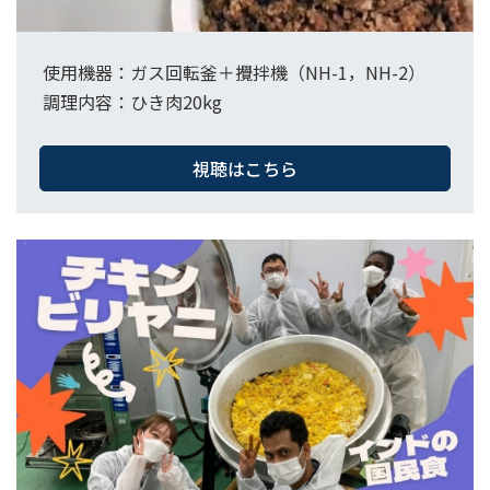
使用機器：ガス回転釜＋攪拌機（NH-1，NH-2）​
調理内容：ひき肉20kg
視聴はこちら