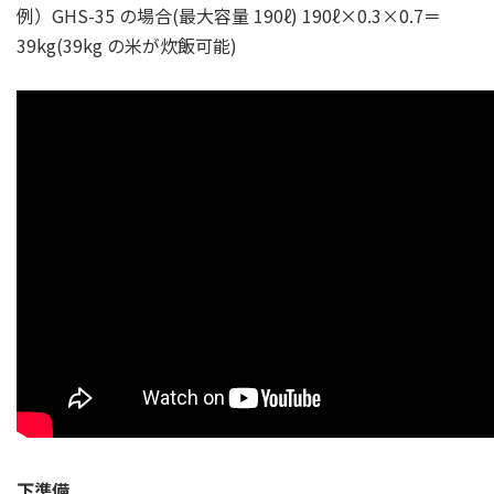
例）GHS-35 の場合(最大容量 190ℓ) 190ℓ×0.3×0.7＝
39kg(39kg の米が炊飯可能)
下準備