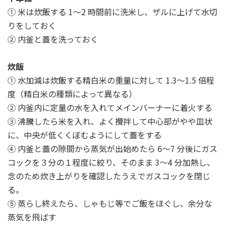
① 米は炊飯する 1～2 時間前に洗米し、ザルに上げて水切
りをしておく
② 内釜と蓋を洗っておく
炊飯
① 水加減は炊飯する精白米の重量に対して 1.3～1.5 倍程
度（精白米の種類によって異なる）
② 内釜内に定量の水を入れてメインバーナーに着火する
③ 沸騰したら米を入れ、よく攪拌して中心部がやや皿状
に、中央が低くくぼむようにして蓋をする
④ 内釜と蓋の隙間から蒸気が出始めたら 6～7 分後にガス
コックを３分の１程度に絞り、そのまま 3～4 分加熱し、
念のため炊き上がりを確認したうえでガスコックを閉じ
る。
⑤ 蒸らし終えたら、しゃもじ等でご飯をほぐし、余分な
蒸気を飛ばす