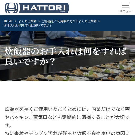
HOME
よくある質問
炊飯器をご利用中の方からよくある質問
お手入れは何をすれば良いですか？
炊飯器のお手入れは何をすれば
良いですか？
炊飯器を長くご使用いただくためには、内釜だけでなく蓋
やパッキン、蒸気口なども定期的に清掃することが大切で
す。
特に米粒やデンプン汚れが残ると炊飯不良や臭いの原因に