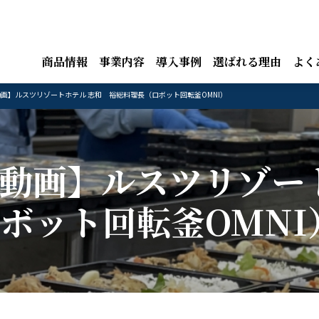
商品情報
事業内容
導入事例
選ばれる理由
よく
画】ルスツリゾートホテル 志和 裕総料理長（ロボット回転釜OMNI）
ー動画】ルスツリゾー
ボット回転釜OMNI