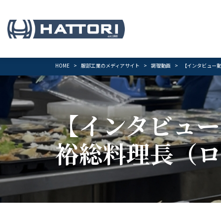
HOME
服部工業のメディアサイト
調理動画
【インタビュー動
【インタビュ
裕総料理長（ロ