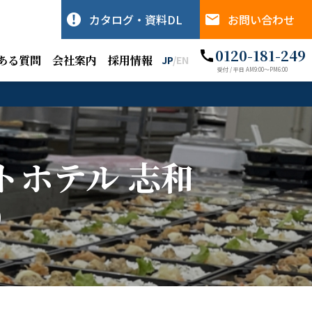
カタログ・資料DL
お問い合わせ
0120-181-249
ある質問
会社案内
採用情報
JP
/
EN
受付 / 平日 AM9:00〜PM6:00
トホテル 志和
）