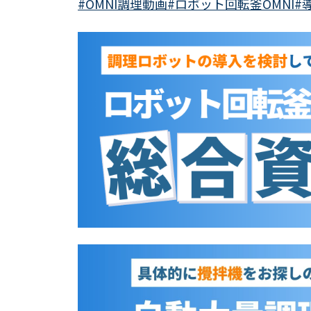
#OMNI調理動画
#ロボット回転釜OMNI
#