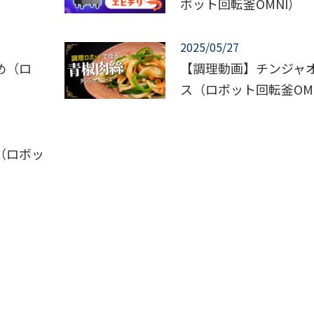
ボット回転釜OMNI）
2025/05/27
め（ロ
【調理動画】チンジャ
）
ス（ロボット回転釜OM
（ロボッ