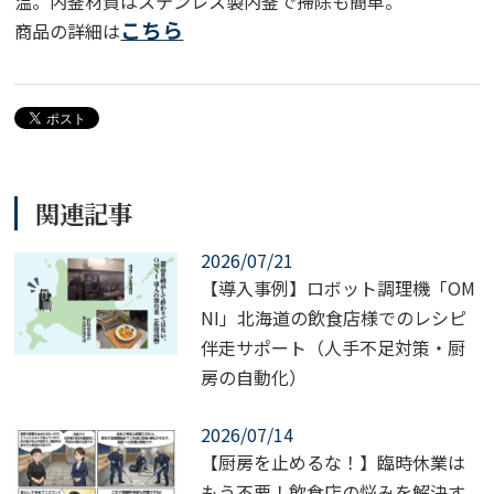
温。内釜材質はステンレス製内釜で掃除も簡単。
こちら
商品の詳細は
関連記事
2026/07/21
【導入事例】ロボット調理機「OM
NI」北海道の飲食店様でのレシピ
伴走サポート（人手不足対策・厨
房の自動化）
2026/07/14
【厨房を止めるな！】臨時休業は
もう不要！飲食店の悩みを解決す