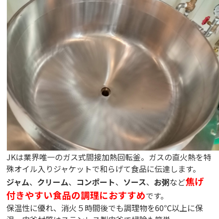
JKは業界唯一のガス式間接加熱回転釜。ガスの直火熱を特
殊オイル入りジャケットで和らげて食品に伝達します。
焦げ
ジャム
、
クリーム
、
コンポート
、
ソース
、
お粥
など
付きやすい食品の調理におすすめ
です。
保温性に優れ、消火５時間後でも調理物を60℃以上に保