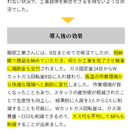
わない状況で、工事自体を断念せざるを得ないような状
況でした。
導入後の効果
服部工業さんには、8台まとめての発注でしたが、
短納
期で商品を納めていただき、何とか工事を完了させ無事
に補助金も交付
されました。 ガス固定釜24台からW
カットガス回転釜8台に入れ替わり、
高温の作業環境か
ら快適な環境へと劇的に変化
しました。 作業環境が良
くなったこともあり、スタッフの疲労感が軽減されたこ
とで生産性も向上し、 結果的に人員を3人から2人に削
減することも可能に。 Wカットガス回転釜は、ガス消
費量・CO2も削減できるので、
ガス代も平均して48％も
削減
することが出来ました。