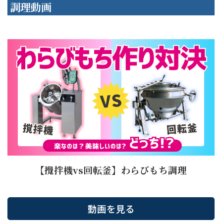
調理動画
【攪拌機vs回転釜】わらびもち調理
動画を見る